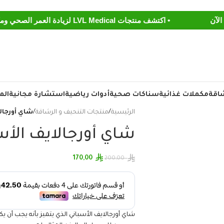
• اكتشف منتجات LVL Medical لزيادة العمر الصحي ومكافحة الشيخوخه اعرف المزيد
شاقة
مكملات غذائية
سناكات صحية
أدوات رياضية
استشارة مجانية
الم
الرئيسية
/
منتجات التنحيف و الرشاقة
/
شاي أورجال
شاي أورجالايف الأس
170,00
200,00
شاي أورجالايف الأسباني الذي يتميز بأنه يجب أن 