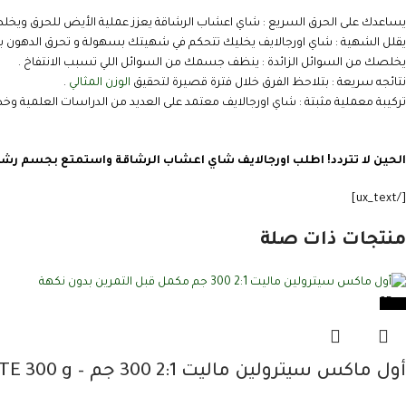
يساعدك على الحرق السريع : شاي اعشاب الرشاقة يعزز عملية الأيض للحرق ويخلصك
يقلل الشهية : شاي اورجالايف يخليك تتحكم في شهيتك بسهولة و تحرق الدهون بط
يخلصك من السوائل الزائدة : ينظف جسمك من السوائل اللي تسبب الانتفاخ .
نتائجه سريعة : بتلاحظ الفرق خلال فترة قصيرة لتحقيق
الوزن المثالي
.
تركيبة معملية مثبتة : شاي اورجالايف معتمد على العديد من الدراسات العلمية وخض
الحين لا تتردد! اطلب اورجالايف شاي اعشاب الرشاقة واستمتع بجسم رشي
[/ux_text]
منتجات ذات صلة
-25%
أول ماكس سيترولين ماليت 2:1 300 جم – ALLMAX L-CITRULLINE MALATE 300 g