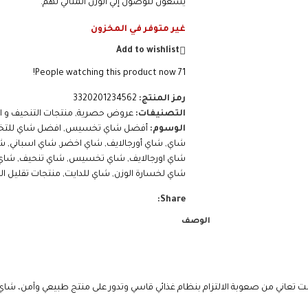
يسعون للوصول إلي الوزن المثالي لهم.
غير متوفر في المخزون
Add to wishlist
People watching this product now!
71
رمز المنتج:
3320201234562
التصنيفات:
عروض حصرية
,
منتجات التنحيف و ا
الوسوم:
أفضل شاي تخسيس
,
افضل شاي لل
شاي
,
شاي أورجالايف
,
شاي اخضر
,
شاي اسباني
,
ش
شاي اورجالايف
,
شاي تخسيس
,
شاي تنحيف
,
شاي 
شاي لخسارة الوزن
,
شاي للدايت
,
منتجات تقليل ا
Share:
الوصف
عاني من صعوبة الالتزام بنظام غذائي قاسي وتدور على منتج طبيعي وآمن، شاي اع