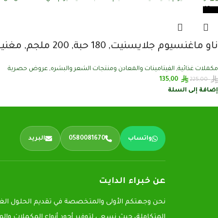
-40%
ناو ماغنسيوم جلايسنيت, 180 حبة, 200 ملجم, مغنيسيوم عالي الامتصاص لدعم النوم والعضلات
مكملات غذائية
,
الفيتامينات والمعادن ومنتجات الشعر والبشره
,
عروض حصرية
135,00
225,00
إضافة إلى السلة
واتساب
0580081670
البريد
عن خبراء الدايت
نحن وجهتكم الأولى والمتخصصة في تقديم الحلول الغذ
المتكاملة، حيث نسعى لتوفير أجود أنواع المكملات وال