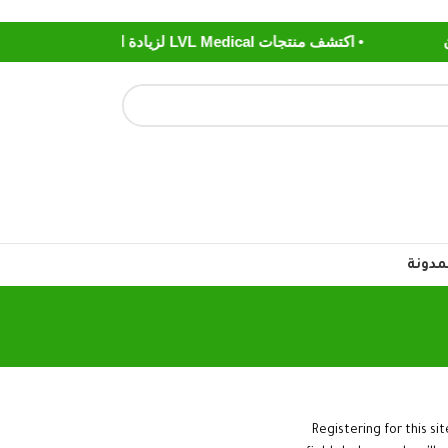
• اكتشف منتجات LVL Medical لزيادة العمر الصحي ومكافحة الشيخوخه اعرف المزيد
مدونة
Registering for this sit