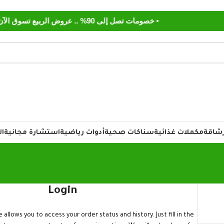
• خصومات تصل إلى 90% .. عروض الربيع تسوق الآن
رشاقة
مكملات غذائية
سناكات صحية
أدوات رياضية
استشارة مجانية
ال
Login
e allows you to access your order status and history. Just fill in the