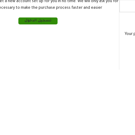
get a new account set up for you in no time. We will only ask you for
ecessary to make the purchase process faster and easier.
تسجيل الدخول
Your 