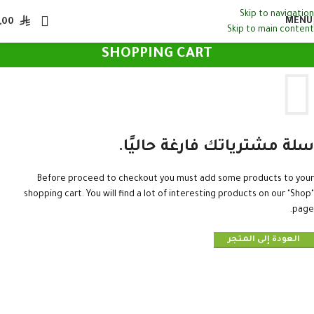
Skip to navigation
MENU
,00
Skip to main content
SHOPPING CART
سلة مشترياتك فارغة حاليًا.
Before proceed to checkout you must add some products to your
shopping cart. You will find a lot of interesting products on our "Shop"
page.
العودة إلى المتجر