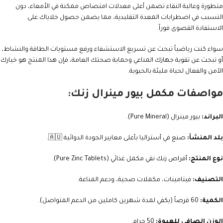
متطورة وعالية النقاء تضمن أعلى معدلات امتصاص ممكنة في الأمعاء، دون
التسبب في اضطرابات المعدة التقليدية، مما يضمن حصول خلاياك على
الاستفادة القصوى فوراً.
سواء كنت رياضياً تبحث عن تسريع الاستشفاء ورفع مستويات الطاقة والنشاط،
أو تبحث عن تقوية جهازك المناعي وحماية صحتك العامة، فإن هذا المنتج هو خيارك
الآمن والفعال لحياة مليئة بالحيوية.
مواصفات مكمل بيور مينرال زنك:
البراند:
بيور مينرال (Pure Mineral).
بلد المنشأ:
صنع في أستراليا بأعلى معايير الجودة الدوائية 🇦🇺.
نوع المنتج:
أقراص زنك نقي مكمل غذائي (Pure Zinc Tablets).
التصنيف:
فيتامينات، مكملات صحية، ودعم المناعة.
الكمية:
60 قرصاً (يكفي لمدة شهرين كاملين من الدعم المتواصل).
الوزن الصافي للعبوة:
50 جرام.