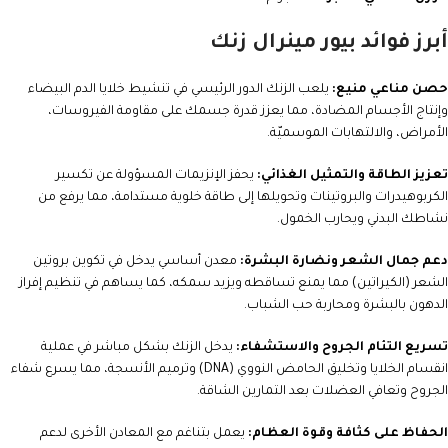
أبرز فوائد بيور مينرال زنك
حصن مناعي منيع:
يلعب الزنك الدور الرئيسي في تنشيط خلايا الدم البيضاء
وإنتاج الأجسام المضادة، مما يعزز قدرة جسمك على مقاومة الفيروسات،
الأمراض، والالتهابات الموسميّة.
تعزيز الطاقة والتمثيل الغذائي:
يحفز الإنزيمات المسؤولة عن تكسير
الكربوهيدرات والبروتينات وتحويلها إلى طاقة خلوية مستدامة، مما يرفع من
نشاطك البدني ويحارب الخمول.
دعم جمال الشعر ونضارة البشرة:
معدن أساسي يدخل في تكوين بروتين
الشعر (الكيراتين) مما يمنع تساقطه ويزيد سمكه، كما يساهم في تنظيم إفراز
الدهون بالبشرة ومحاربة حب الشباب.
تسريع التئام الجروح والاستشفاء:
يدخل الزنك بشكل مباشر في عملية
انقسام الخلايا وتخليق الحامض النووي (DNA) وترميم الأنسجة، مما يسرع شفاء
الجروح وتعافي العضلات بعد التمارين الشاقة.
الحفاظ على كثافة وقوة العظام:
يعمل بتناغم مع المعادن الأخرى لدعم