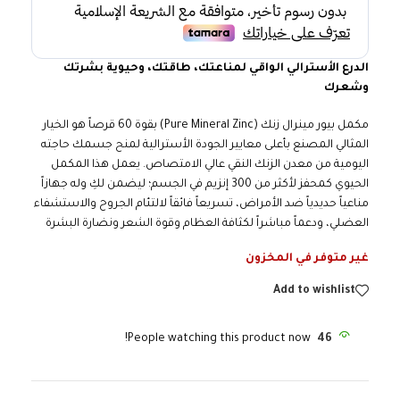
الدرع الأسترالي الواقي لمناعتك، طاقتك، وحيوية بشرتك
وشعرك
مكمل بيور مينرال زنك (Pure Mineral Zinc) بقوة 60 قرصاً هو الخيار
المثالي المصنع بأعلى معايير الجودة الأسترالية لمنح جسمك حاجته
اليومية من معدن الزنك النقي عالي الامتصاص. يعمل هذا المكمل
الحيوي كمحفز لأكثر من 300 إنزيم في الجسم؛ ليضمن لكِ وله جهازاً
مناعياً حديدياً ضد الأمراض، تسريعاً فائقاً لالتئام الجروح والاستشفاء
العضلي، ودعماً مباشراً لكثافة العظام وقوة الشعر ونضارة البشرة
غير متوفر في المخزون
Add to wishlist
People watching this product now!
46