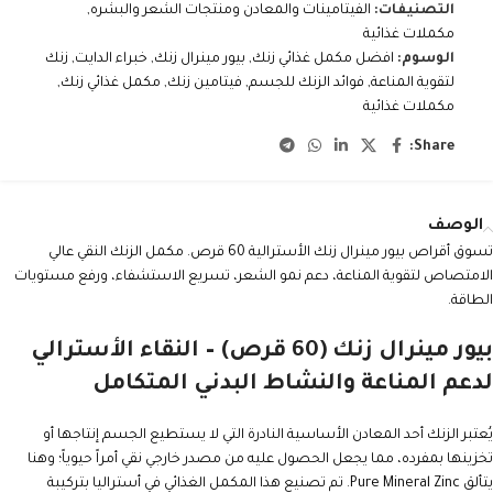
التصنيفات:
الفيتامينات والمعادن ومنتجات الشعر والبشره
,
مكملات غذائية
الوسوم:
افضل مكمل غذائي زنك
,
بيور مينرال زنك
,
خبراء الدايت
,
زنك
لتقوية المناعة
,
فوائد الزنك للجسم
,
فيتامين زنك
,
مكمل غذائي زنك
,
مكملات غذائية
Share:
الوصف
تسوق أقراص بيور مينرال زنك الأسترالية 60 قرص. مكمل الزنك النقي عالي
الامتصاص لتقوية المناعة، دعم نمو الشعر، تسريع الاستشفاء، ورفع مستويات
الطاقة.
بيور مينرال زنك (60 قرص) – النقاء الأسترالي
لدعم المناعة والنشاط البدني المتكامل
يُعتبر الزنك أحد المعادن الأساسية النادرة التي لا يستطيع الجسم إنتاجها أو
تخزينها بمفرده، مما يجعل الحصول عليه من مصدر خارجي نقي أمراً حيوياً؛ وهنا
يتألق Pure Mineral Zinc. تم تصنيع هذا المكمل الغذائي في أستراليا بتركيبة