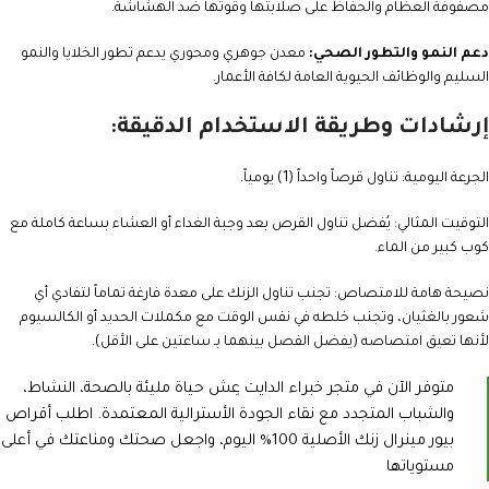
مصفوفة العظام والحفاظ على صلابتها وقوتها ضد الهشاشة.
دعم النمو والتطور الصحي:
معدن جوهري ومحوري يدعم تطور الخلايا والنمو
السليم والوظائف الحيوية العامة لكافة الأعمار.
إرشادات وطريقة الاستخدام الدقيقة:
الجرعة اليومية: تناول قرصاً واحداً (1) يومياً.
التوقيت المثالي: يُفضل تناول القرص بعد وجبة الغداء أو العشاء بساعة كاملة مع
كوب كبير من الماء.
نصيحة هامة للامتصاص: تجنب تناول الزنك على معدة فارغة تماماً لتفادي أي
شعور بالغثيان، وتجنب خلطه في نفس الوقت مع مكملات الحديد أو الكالسيوم
لأنها تعيق امتصاصه (يفضل الفصل بينهما بـ ساعتين على الأقل).
متوفر الآن في متجر خبراء الدايت عِش حياة مليئة بالصحة، النشاط،
والشباب المتجدد مع نقاء الجودة الأسترالية المعتمدة. اطلب أقراص
بيور مينرال زنك الأصلية 100% اليوم، واجعل صحتك ومناعتك في أعلى
مستوياتها