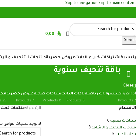
Skip to navigation
Skip to main content
• 
0,00
Searc
رئيسية
اشتراكات خبراء الدايت
عروض حصرية
منتجات التنحيف و الر
باقة تنحيف سنوية
Close
أدوات واكسسوارات رياضية
باقات الدايت
سناكات صحية
عروض حصرية
مكم
25 Products
7 Products
0 Products
5 Products
2 Products
الأقسام
الرئيسية
/
منتجات تحت ا
سناكات صحية
0
لا توجد منتجات تتوافق مع
منتجات التنحيف و الرشاقة
13
باقات الدايت
5