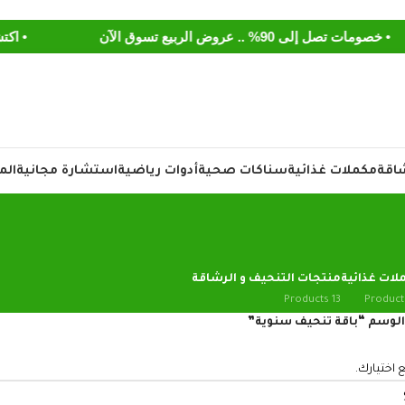
خصومات تصل إلى 90% .. عروض الربيع تسوق الآن
• اكتشف منتجات LVL Medical لزيادة ا
شاقة
مكملات غذائية
سناكات صحية
أدوات رياضية
استشارة مجانية
الم
لات غذائية
منتجات التنحيف و الرشاقة
13 Products
لوسم “باقة تنحيف سنوية”
 اختيارك.