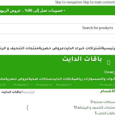
Skip to navigation
Skip to main content
• خصومات تصل إلى 90% .. عروض الربيع تسوق الآن
رئيسية
اشتراكات خبراء الدايت
عروض حصرية
منتجات التنحيف و الر
باقات الدايت
Close
أدوات واكسسوارات رياضية
باقات الدايت
سناكات صحية
عروض حصرية
مكم
25 Products
7 Products
0 Products
5 Products
2 Products
الأقسام
الرئيسية
/
باقات الدايت
سناكات صحية
0
منتجات التنحيف و الرشاقة
13
باقات الدايت
5