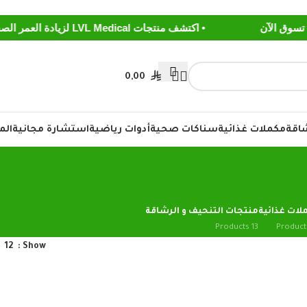
• اكتشف منتجات LVL Medical لزيادة العمر الصحي ومكافحة الشيخوخه اعرف المزيد
0,00
شاقة
مكملات غذائية
سناكات صحية
أدوات رياضية
استشارة مجانية
الم
لات غذائية
منتجات التنحيف و الرشاقة
13 Products
12
Show