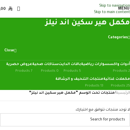
Skip to navigation
MENU
,00
Skip to main content
مكمل هير سكين اند نيلز
Categories
Close
أدوات واكسسوارات رياضية
باقات الدايت
سناكات صحية
عروض حصرية
7 Products
0 Products
5 Products
2 Products
مكملات غذائية
منتجات التنحيف و الرشاقة
13 Products
25 Products
الرئيسية
/
منتجات تحت الوسم “مكمل هير سكين اند نيلز”
لا توجد منتجات تتوافق مع اختيارك.