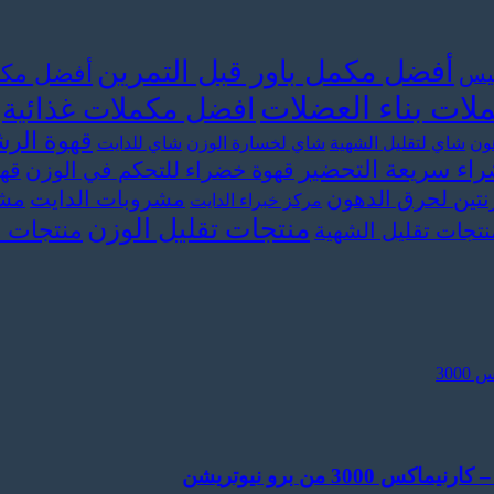
أفضل مكمل باور قبل التمرين
أفضل مكم
سيس
ات بناء العضلات
افضل مكملات غذائية
قهوة الرش
ون
شاي لتقليل الشهية
شاي لخسارة الوزن
شاي للدايت
اء سريعة التحضير
قهوة خضراء للتحكم في الوزن
قه
نتين لحرق الدهون
مشروبات الدايت
مشر
مركز خبراء الدايت
منتجات تقليل الوزن
منتجات 
نتجات تقليل الشهية
 من برو نيوتريشن