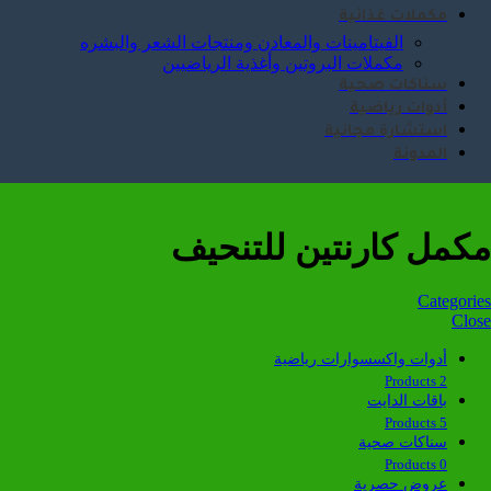
مكملات غذائية
الفيتامينات والمعادن ومنتجات الشعر والبشره
مكملات البروتين وأغذية الرياضيين
سناكات صحية
أدوات رياضية
استشارة مجانية
المدونة
مكمل كارنتين للتنحيف
Categories
Close
أدوات واكسسوارات رياضية
2 Products
باقات الدايت
5 Products
سناكات صحية
0 Products
عروض حصرية