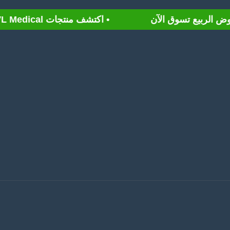
• اكتشف منتجات LVL Medical لزيادة العمر الصحي ومكافحة الشيخوخه اعرف المزيد