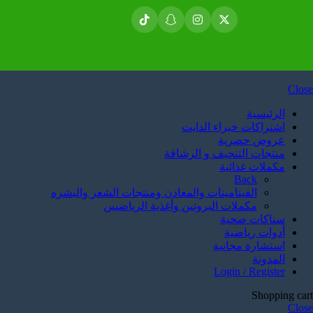
Close
الرئيسية
اشتراكات خبراء الدايت
عروض حصرية
منتجات التنحيف و الرشاقة
مكملات غذائية
Back
الفيتامينات والمعادن ومنتجات الشعر والبشره
مكملات البروتين وأغذية الرياضيين
سناكات صحية
أدوات رياضية
استشارة مجانية
المدونة
Login / Register
Shopping cart
Close