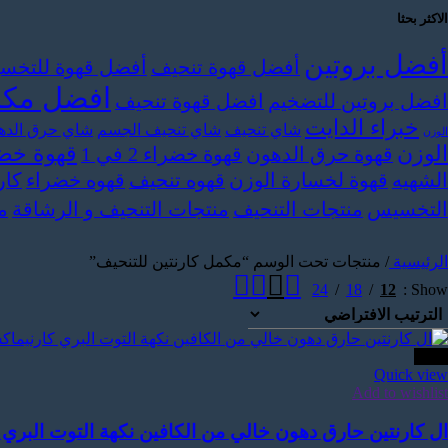
الاكثر بحثا
أفضل بروتين
أفضل قهوة تنحيف
أفضل قهوة للتخ
افضل مكمل
افضل بروتين للتضخيم
افضل قهوة تنحيف
خبراء الدايت
شاي تنحيف
شاي تنحيف الجسم
شاي حرق الده
الوزن
الوزن
قهوة خضر
قهوة حرق الدهون
قهوة خضراء 2 في 1
الشهيه
قهوة لخسارة الوزن
قهوه تنحيف
قهوه خضراء
كار
التخسيس
منتجات التنحيف
منتجات التنحيف و الرشاقة
م
الرئيسية
/
منتجات تحت الوسم “مكمل كارنتين للتنحيف”
24
18
12
Show
-25%
Quick view
Add to wishlist
ال كارنتين حارق دهون خالي من الكافين نكهة التوت البري – كارنيماكس 3000