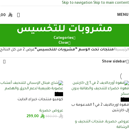
Skip to navigation
Skip to main content
MENU
,00
مشروبات للتخسيس
Categories
Close
الرئيسية
/
منتجات تحت الوسم “مشروبات للتخسيس”
عرض ⁦2⁩ من كل النتائج
Show sidebar
-55%
-35%
كومبو منتجات خبراء الدايت
قهوة اورجالايف 2 في 1 المدعومة ب
إل-كارنتين
عروض حصرية
299,00
660,00
عروض حصرية
,
منتجات التنحيف و
إضافة إلى السلة
الرشاقة