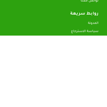
تواصل معنا
روابط سريعة
المدونة
سياسة الاسترجاع
سياسة الخصوصية
تمارا
تابي
© 2026 جميع الحقوق محفوظة — خبراء الدايت
TikTok
Snapchat
WhatsApp
Instagram
X
Facebook
Shop
Filters