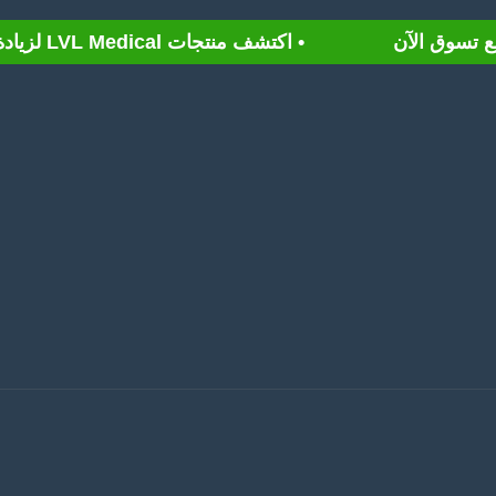
• اكتشف منتجات LVL Medical لزيادة العمر الصحي ومكافحة الشيخوخه اعرف المزيد