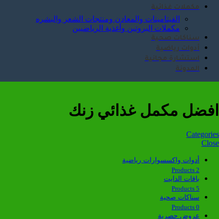
مكملات غذائية
الفيتامينات والمعادن ومنتجات الشعر والبشره
مكملات البروتين وأغذية الرياضيين
سناكات صحية
أدوات رياضية
استشارة مجانية
المدونة
افضل مكمل غذائي زنك
Categories
Close
أدوات واكسسوارات رياضية
2 Products
باقات الدايت
5 Products
سناكات صحية
0 Products
عروض حصرية