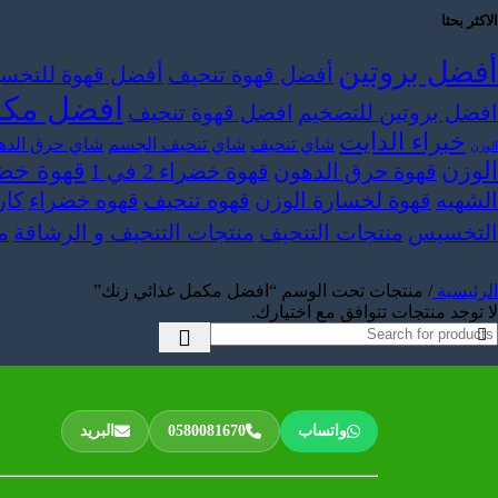
الاكثر بحثا
أفضل بروتين
أفضل قهوة تنحيف
أفضل قهوة للتخ
افضل مكمل
افضل بروتين للتضخيم
افضل قهوة تنحيف
خبراء الدايت
شاي تنحيف
شاي تنحيف الجسم
شاي حرق الده
الوزن
الوزن
قهوة خضر
قهوة حرق الدهون
قهوة خضراء 2 في 1
الشهيه
قهوة لخسارة الوزن
قهوه تنحيف
قهوه خضراء
كار
التخسيس
منتجات التنحيف
منتجات التنحيف و الرشاقة
م
الرئيسية
/
منتجات تحت الوسم “افضل مكمل غذائي زنك”
لا توجد منتجات تتوافق مع اختيارك.
0580081670
واتساب
البريد